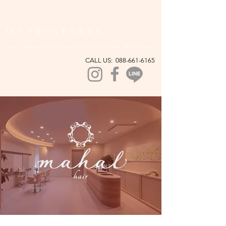
​人生をを豊かに彩る美容室
Let's make our lives colorful filled with joy​
CALL US:
088-661-6165