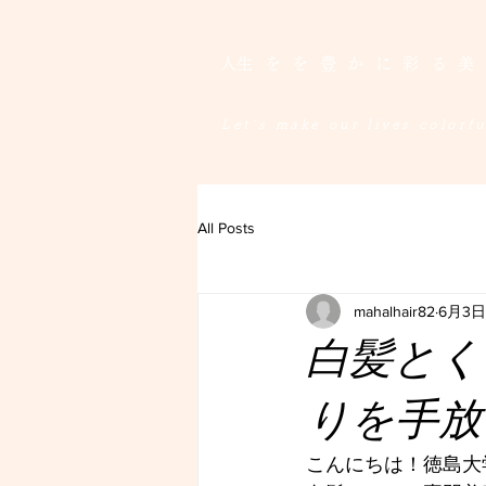
​人生をを豊かに彩る
Let's make our lives colorful
All Posts
mahalhair82
6月3日
白髪とく
りを手放
こんにちは！徳島大