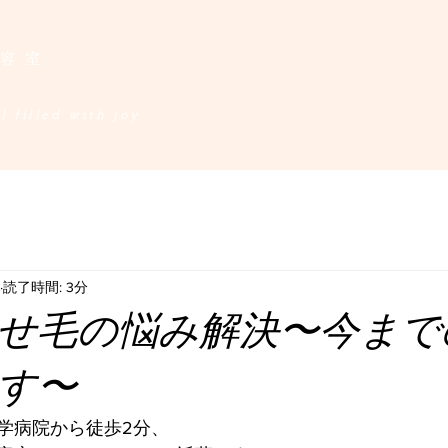
美容室
 filled with joy​
読了時間: 3分
せ毛の悩み解決〜今まで
す〜
学病院から徒歩2分、