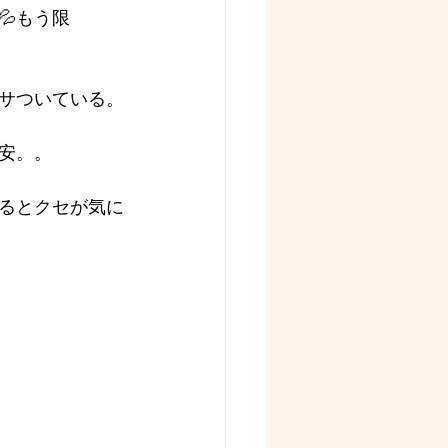
もう限
サついている。
安。。
るとクセが気に