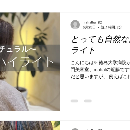
mahalhair82
6月25日
読了時間: 2分
とっても自然な
ライト
こんにちは✨ 徳島大学病院
門美容室、mahalの近藤で
だと思いますが、 例えばこれ
の量だと 白髪が主張して
ですよね。 暗く染めても白
るく染めてもまた1ヶ月後に
髪、が見えるし。。。 そん
うことは大前提で、とって
ハイライトを提案しました。
いハイライトを入れていて