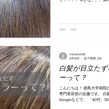
い？！ 分からない分、気持
たらいいのか分からない、 
せんか？ 今回はまずシンプ
いて こちらでお伝えします
ついてお伝えします。 白髪ができ
実は生まれたての髪は白色な
よってつくられたメラニン
白髪ではなくなるんです。 
胞の働きが低下すると、色
mahalhair82
す。 一般的には35歳前後
4月10日
読了時間: 2分
ます。 その② 【遺伝】 
白髪が目立たず
響が多いと言われています。
齢やスピード、髪に色をつけ
ーって？
れだけタフかも遺伝によっ
ただ、 それが全てではあり
こんにちは！ 徳島大学病院
影響します。
専門美容室の近藤です。 白
Googleなどで、 「40代
したことのある あなた。 