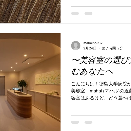
かそうかと思いながらも で
ん？」 と思ったりはしてい
してくる状態の白髪。 目立
たいこの頃。 でも自分に似
は自分がそのヘアスタイリス
と思って、且つ好みが似てい
mahalhair82
いと思うのですが、 自分に
3月24日
読了時間: 2分
くりくるか、を見てみるとい
〜美容室の選び
②暖色系 ③その間の色 写
は苦手、 だけど寒色系のブ
むあなたへ
に顔に元気がなくなる。 な
レージュにしました✨ 白髪
こんにちは！徳島大学病院か
く、 自分らしさも出せるハ
美容室 mahal (マハル)
った時、ここをまず考えて
容室はあるけど、どう選べば
というお声に答えていきます
すいか 】 白髪の話って少
染める？ ・頻度はどのくら
聞いてくれるかどうか。 話