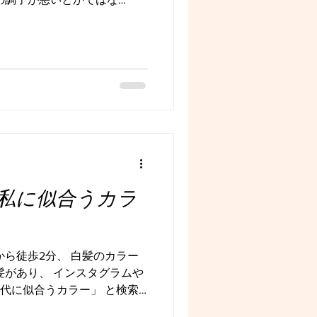
ちがモヤモヤしたり、 どうし
そんなお気持ちになっていま
ルに、白髪ができる原因につ
ね。 そして次回、その対策に
る原因 その① 【加齢】
んです！ そこに色素細胞に
の色を髪に取り込むことで、
ですが加齢によりその色素細
が作られず白髪になるんで
で白髪がでてくるといわれてい
最近の研究でも、白髪は遺伝に影
私に似合うカラ
 例えば白髪が生えてくる年
る細胞(メラノサイト)が、ど
てある程度決まっています。
ません。 もちろん生活環境も
から徒歩2分、 白髪のカラー
髪があり、 インスタグラムや
、50代に似合うカラー」 と検索
そうあなた✨ 見ていて そう