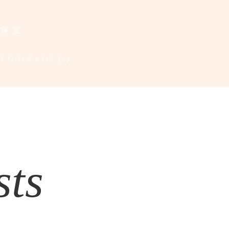
美容室
 filled with joy​
sts