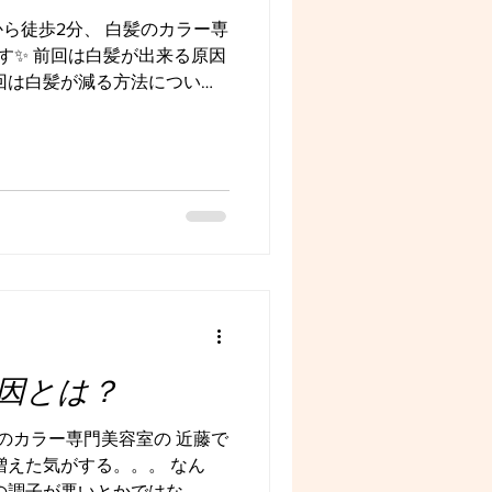
好き。するとクセが気にな
ら徒歩2分、 白髪のカラー専
ーが見えてくる。 毎日自身が
です✨ 前回は白髪が出来る原因
ためにも頑張ってきたので
回は白髪が減る方法につい
こと、旦那様に対して。
簡単に出来る方法を シンプル
ごしていた毎日。 しかし日常
対に減る、とはもちろん言い
することを実践すると、 ・
るかも ・髪が元気になった
くる ・顔色が良くなる など、
ることができます！ はい、
を捉えていきましょう！ 大
養を摂る ③睡眠をとる ④ス
る ググるといーーーーっぱい
単に試せる方法を伝えます！
に擦らずに、頭皮をマッサー
因とは？
 必ず頭皮も乾かす。 育毛
みがある場合は美容師に相談
のカラー専門美容室の 近藤で
ほとんどがタンパク質で出来
増えた気がする。。。 なん
と、もろに影響がでます。.
の調子が悪いとかではな