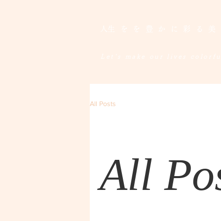
​人生をを豊かに彩る
Let's make our lives colorful
All Posts
All Po