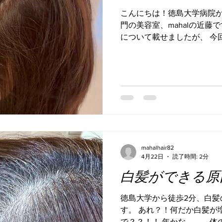
トレートっぽいスタイルが
こんにちは！徳島大学病院か
る。 お客様の髪のストーリ
門の美容室、mahalの近藤
思っている以上に、家族の
について載せましたが、 今
は。。 仕事、子供の学校の
て、 とにかく今の生活で、
色々。 当たり前のように過
にお伝えします！ 白髪が絶
を回していくのって
切れませんが、今からお伝え
白髪が前より気にならなくな
気がする。 ・髪に艶が出て
実は髪以外の体まで、良くな
それでは早速シンプルに全体
切なのは、 ①頭皮ケア ②栄
トレスケア ⑤血流を巡らせ
mahalhair82
出てきますが、 ここでは簡
4月22日
読了時間: 2分
①頭皮ケア シャンプー時
白髪ができる原
ジするように揉んで洗う。
剤を使用する。 フケや痒
徳島大学から徒歩2分、白髪
する。 ②栄養を摂る 髪は
す。 あれ？！何だか白髪が
ています。そのため不足する
で？？！！ 年かな。。。体