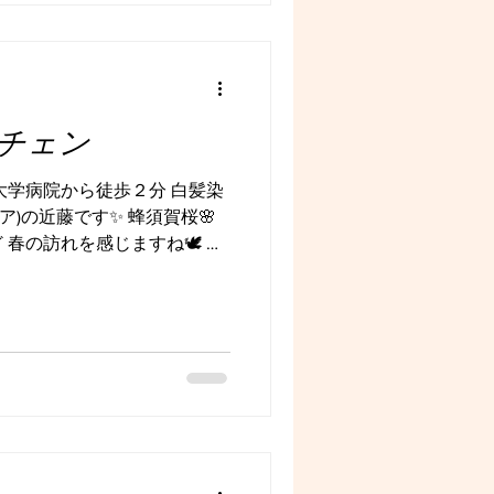
染めた経験値がある 】 ここも
色の出方 ・色の抜け方 ・ダメ
に仕上がる その③ 【 今だけ
れる 】 白髪は今後も増え
る？ ・ぼかしていく？ ・活か
チェン
も一緒に考えてくれる人かど
髪に艶があるか 】 掲載されて
大学病院から徒歩２分 白髪染
艶が出ていれば、 ダメージ
ルヘア)の近藤です✨ 蜂須賀桜🌸
 艶は、美しさ、健康、お顔
春の訪れを感じますね🕊️ こ
 続けるものだからこそ “その
化 」を 求めてたりしませ
け
思う気持ちはステップアップ
直す、かもしれない。 髪を
り、 前向きになれるんだよ
髪染めでもイメチェン出来る
 さりげなくハイライトを入れた
はなく上品に✨ そして 白髪
い。 仕事の日も休みの日
ト が、あなたの心を彩って