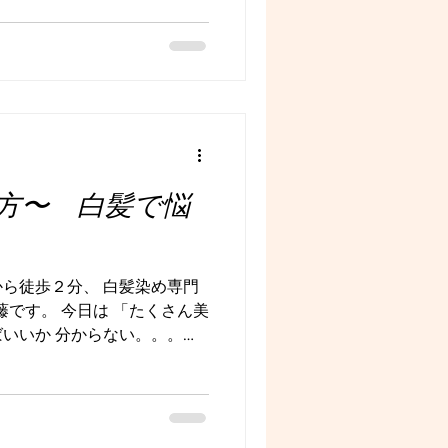
、「一体私にはどれが似合う
ませんか？ めくれば結構主張
ちにくくお付き合いしていき
合ってないと嫌だし。。 まず
トさんを見て、 素敵だな✨
ると そんな大きい失敗はな
この3つの内、どの色味がしっ
いと思うのです。 ①寒色系
方〜 白髪で悩
真のお客様は黄色を感じる髪色
ルーやグレイ系にすると 一気
ので今回は ③その間の色、グ
が生えてきても目立ちにく
ら徒歩２分、 白髪染め専門
イライトも上品にいれて✨ 迷
の近藤です。 今日は 「たくさん美
みるとハズさないですよ
いいか 分からない。。。」
。 その① 【 悩みを話しや
し言いにくい。 ・どのくらい
い？ ・老けたくない 話をよく
しやすいお店の環境も大切で