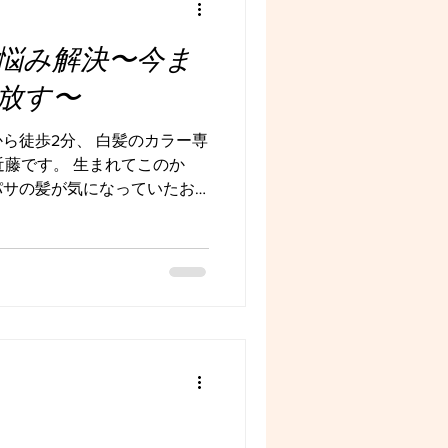
イライトを入れているので、
りも 自然にぼかす、といっ
悩み解決〜今ま
ーまで3ヶ月から3ヶ月以上、
います。 この目的でのカラ
放す〜
ト以外の髪を、地毛の色に近
な白髪に対するカラーがあり
ら徒歩2分、 白髪のカラー専
すればいいのか、分からない
の近藤です。 生まれてこのか
下さいね✨ 提案させて頂きます
パサの髪が気になっていたお
白髪も出ていて、悩みが複合して
が気になる。白髪ぼかしハイラ
ら20分かけて大まかにストレ
 もう５年ほど。でも時間が
・暑いある日、いつものよう
も突然きた「暑い💦もう限
トを入れてるし、毎日のアイ
サついている。 ・人生でス
、ペタンとまっすぐなりすぎ
時代もあったけれど、今はス