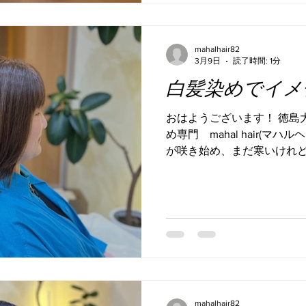
すね。 その② 【 白髪を
すごく大事 ・白髪率による
ージ 慣れている人ほど自然
mahalhair82
じゃなく先のことも考えてく
3月9日
読了時間: 1分
ていく ・毎回しっかり染め
白髪染めでイメ
していく？ これからのこと
うか。 その④ 【 写真の
おはようございます！ 徳島
いる写真を見て、多くの人が
め専門 mahal hair(マハ
に配慮しているのが分かる。
が咲き始め、まだ寒いけれど 
の見栄えまで変えてしまう。
んな時、心のどこかに「 変
時キレイ”だけじゃなく “続
んか？ その変わりたい、と
かもしれないし、一旦見つめ
整えたら、すっごく安心した
なー。というあなたに✨ 白
ことを伝えたい✨ 例えば⬇️
こちらのスタイル。 派手で
が伸びてきても気になりにく
も、このさりげないハイライ
mahalhair82