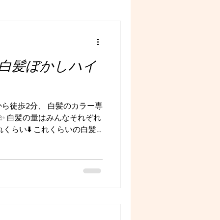
白髪ぼかしハイ
から徒歩2分、 白髪のカラー専
す✨ 白髪の量はみんなそれぞれ
くらい⬇️ これくらいの白髪
くるー！と気になる方も多い
髪がすぐ主張してくるし、 明
は生えてきた黒色の髪と、白
な状況なので、お客様に似合
もナチュラルな白髪をぼかす
 白髪がないところにも細か
、白いのが塊で見えなくなっ