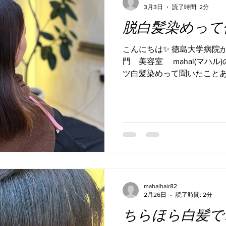
くれる。 あなたの気持ちに
3月3日
読了時間: 2分
イミング。 小さくていい。
脱白髪染めって
くる✨ ——————————————
徳島大学病院から徒歩２分 
こんにちは✨ 徳島大学病院
島県徳島市蔵本町3丁目15-3 電話
門 美容室 mahal(マハル
ツ白髪染めって聞いたことあ
かけたりする？ なんかハッ
髪染めと何が違うんだろ？！
業界用語、難しいですよね
とを教えるから読んで👇 例え
白髪は白髪染めで染めてらっ
な感じ⬇️ このようにちらほ
入りどうしても早く帰らなき
暗めの色で白髪染めじゃない
た。それがこちら⬇️ 白髪は
mahalhair82
い、それでこれだったら別に
2月26日
読了時間: 2分
でもどっちでもいいんちゃん
ちらほら白髪で
ね。 でもねでもね、 こち