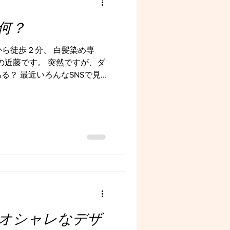
気付いたら、 それがベストタ
 今の選択があなたの未来をつ
何？
 mahal hair(マハル ヘア)
白髪染め専門 美容室 住所:徳
から徒歩２分、 白髪染め専
:0886616165 営業
)の近藤です。 突然ですが、ダ
る？ 最近いろんなSNSで見
キリとは分からんなぁ。。 白
 そう思うのも分かります。
 今からあなたの役に立つこ
ば こちらのお客様⬆️ 今まで
しゃいました。 根本はこん
ら白髪。 今回は急なご予定が
ゃ！ なことになったので、
、オシャレ染めで 染めまし
見えなくなりましたね！ は
 白髪染めでもオシャレ染め
？！ そう思っちゃうかも
オシャレなデザ
らのお客様と現時点でのゴール