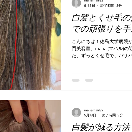
mahalhair82
ています。 とても細かくハ
6月3日
読了時間: 3分
デザインを見せる、というよ
白髪とくせ毛の
た感じ。 これなら次のカラ
白髪を気にせず過ごせると思
での頑張りを手
ーのポイントは、ハイライ
づけておくことです。 色ん
こんにちは！徳島大学病院か
ますが、自分には一体どう
門美容室、mahal(マハル)
方は、ぜひmahalへお越し
た、ずっとくせ毛で、パサ
✨..
客様。 もうすぐ50歳。 
います。 【悩み】 ・白髪
イトで対応。 ・毎日15分か
ートアイロンで伸ばす日々。
経てば髪のクセは元通り。 
にストレートアイロンを。で
界。。」 ・明るいハイライ
mahalhair82
ロンで髪にダメージがありパ
5月13日
読了時間: 3分
トレートをしたことがなく
白髪が減る方法
ないか不安。。 ・髪を巻く